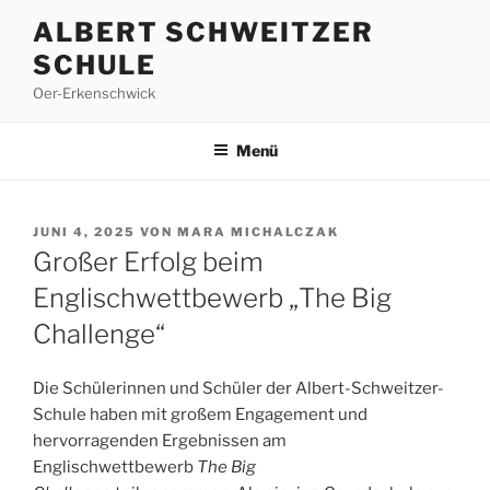
Zum
ALBERT SCHWEITZER
Inhalt
SCHULE
springen
Oer-Erkenschwick
Menü
VERÖFFENTLICHT
JUNI 4, 2025
VON
MARA MICHALCZAK
AM
Großer Erfolg beim
Englischwettbewerb „The Big
Challenge“
Die Schülerinnen und Schüler der Albert-Schweitzer-
Schule haben mit großem Engagement und
hervorragenden Ergebnissen am
Englischwettbewerb
The Big