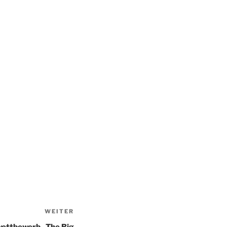
WEITER
Nächster
Beitrag
wettbewerb „The Big