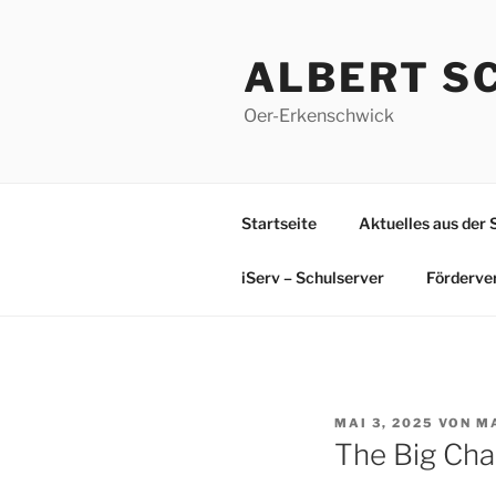
Zum
Inhalt
ALBERT S
springen
Oer-Erkenschwick
Startseite
Aktuelles aus der 
iServ – Schulserver
Förderve
VERÖFFENTLICHT
MAI 3, 2025
VON
M
AM
The Big Cha