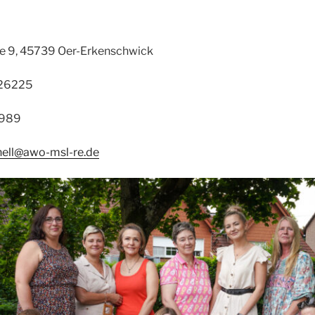
e 9, 45739 Oer-Erkenschwick
926225
7989
hell​@awo-msl-re​.de