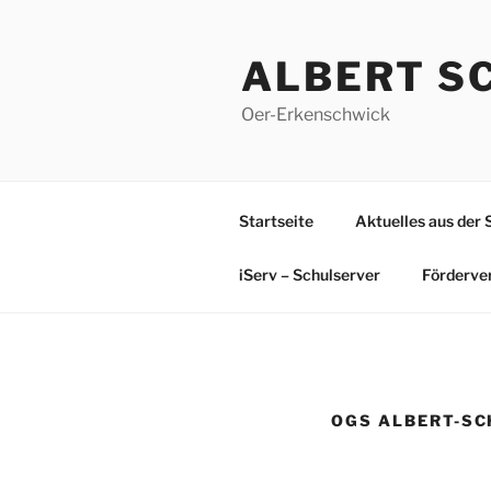
Zum
Inhalt
ALBERT S
springen
Oer-Erkenschwick
Startseite
Aktuelles aus der 
iServ – Schulserver
Förderve
OGS ALBERT-S