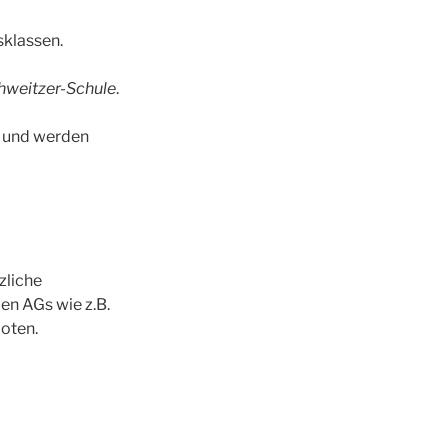
sklassen.
hweitzer-Schule
.
t und werden
zliche
en AGs wie z.B.
oten.