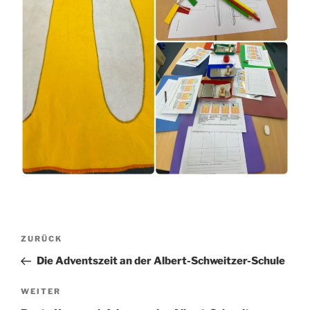
Beitragsnavigation
Vorheriger
ZURÜCK
Beitrag
Die Adventszeit an der Albert-Schweitzer-Schule
Nächster
WEITER
Beitrag